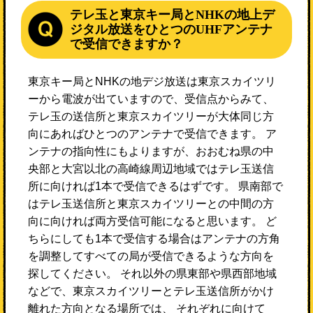
テレ玉と東京キー局とNHKの地上デ
ジタル放送をひとつのUHFアンテナ
で受信できますか？
東京キー局とNHKの地デジ放送は東京スカイツリ
ーから電波が出ていますので、受信点からみて、
テレ玉の送信所と東京スカイツリーが大体同じ方
向にあればひとつのアンテナで受信できます。 ア
ンテナの指向性にもよりますが、おおむね県の中
央部と大宮以北の高崎線周辺地域ではテレ玉送信
所に向ければ1本で受信できるはずです。 県南部で
はテレ玉送信所と東京スカイツリーとの中間の方
向に向ければ両方受信可能になると思います。 ど
ちらにしても1本で受信する場合はアンテナの方角
を調整してすべての局が受信できるような方向を
探してください。 それ以外の県東部や県西部地域
などで、東京スカイツリーとテレ玉送信所がかけ
離れた方向となる場所では、 それぞれに向けて